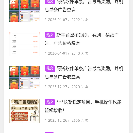
阿腾软件单条广告最高奖励，养机
热文
后单条广告更高
/
2026-01-07
/
2292 阅读
新平台蜂拓短剧，看剧，猜歌广
热文
告，广告价格稳定
/
2026-01-01
/
2740 阅读
阿腾软件单条广告最高奖励，养机
热文
后单条广告收益高
/
2025-12-27
/
2029 阅读
***长期稳定项目，手机操作也能
热文
轻松增收！
/
2025-12-26
/
2606 阅读