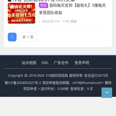
首码每天签到【剧有礼】0撸每天
热文
享受团队收益
/
2026-05-19
/
1745 阅读
1
共 1 页
站点地图
XML
广告合作
免责声明
Copyright
2018-2026
318首码项目网
版权所有. 安全运行
3073
天
蜀ICP备2024092321号-2
项目举报投诉邮箱：e318@foxmail.com<
删除
项目申请
>
运行时长：0.506秒
查询信息：9 次