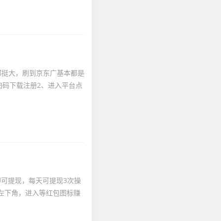
都挺大，刷到京东广基本都是
扫码下载注册2、进入平台点
元即可提现，每天可提现3次操
击左下角，进入等红包图标赚