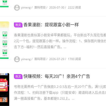
yimeng
/
首码项目
/
2026-07-30
/
2222 阅读
香果漫剧：提现跟富小剧一样
热文
香果漫剧也类似富小剧安卓苹果都能玩，平台新出不久现在包
2元一个包，提现跟富小剧一样。操作流程：1、保存图片微信
击下方--福利1--然后直接看广告。...
yimeng
/
首码项目
/
2026-07-29
/
1700 阅读
快赚视频：每天20广！亲测4个广告
热文
号称无需养鸡一个广告保底0.2-0.5左右一天20个广告，满1
作流程：1、扫码注册下载app（只能安卓）邀请码进入后点
满一圈直接看广告，基本都是0.2以上。...