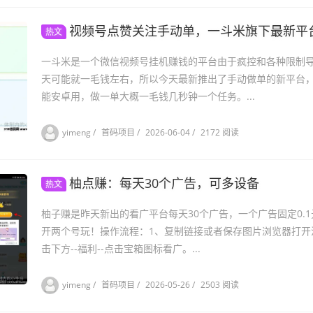
视频号点赞关注手动单，一斗米旗下最新平
热文
一斗米是一个微信视频号挂机赚钱的平台由于疯控和各种限制
天可能就一毛钱左右，所以今天最新推出了手动做单的新平台
能安卓用，做一单大概一毛钱几秒钟一个任务。...
yimeng
/
首码项目
/
2026-06-04
/
2172 阅读
柚点赚：每天30个广告，可多设备
热文
柚子赚是昨天新出的看广平台每天30个广告，一个广告固定0.1
开两个号玩！操作流程：1、复制链接或者保存图片浏览器打开
击下方--福利--点击宝箱图标看广。...
yimeng
/
首码项目
/
2026-05-26
/
2503 阅读