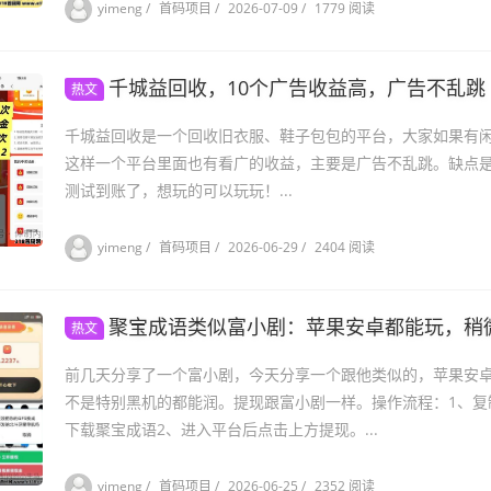
yimeng
/
首码项目
/
2026-07-09
/
1779 阅读
千城益回收，10个广告收益高，广告不乱跳
热文
千城益回收是一个回收旧衣服、鞋子包包的平台，大家如果有
这样一个平台里面也有看广的收益，主要是广告不乱跳。缺点是
测试到账了，想玩的可以玩玩！...
yimeng
/
首码项目
/
2026-06-29
/
2404 阅读
聚宝成语类似富小剧：苹果安卓都能玩，稍
热文
前几天分享了一个富小剧，今天分享一个跟他类似的，苹果安
不是特别黑机的都能润。提现跟富小剧一样。操作流程：1、复
下载聚宝成语2、进入平台后点击上方提现。...
yimeng
/
首码项目
/
2026-06-25
/
2352 阅读