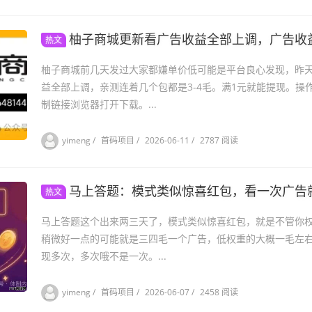
柚子商城更新看广告收益全部上调，广告收
热文
柚子商城前几天发过大家都嫌单价低可能是平台良心发现，昨
益全部上调，亲测连着几个包都是3-4毛。满1元就能提现。操
制链接浏览器打开下载。...
yimeng
/
首码项目
/
2026-06-11
/
2787 阅读
马上答题：模式类似惊喜红包，看一次广告
热文
马上答题这个出来两三天了，模式类似惊喜红包，就是不管你
稍微好一点的可能就是三四毛一个广告，低权重的大概一毛左右
现多次，多次哦不是一次。...
yimeng
/
首码项目
/
2026-06-07
/
2458 阅读