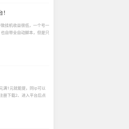
台！
导致挂机收益很低，一个号一
，也自带全自动脚本，但是只
元满1元就能提，同ip可以
注册下载2、进入平台后点