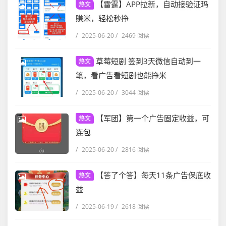
【雷霆】APP拉新，自动接验证玛
热文
賺米，轻松秒挣
/
2025-06-20
/
2469 阅读
草莓短剧 签到3天微信自动到一
热文
笔，看广告看短剧也能挣米
/
2025-06-20
/
3044 阅读
【军团】第一个广告固定收益，可
热文
连包
/
2025-06-20
/
2816 阅读
【答了个答】每天11条广告保底收
热文
益
/
2025-06-19
/
2618 阅读