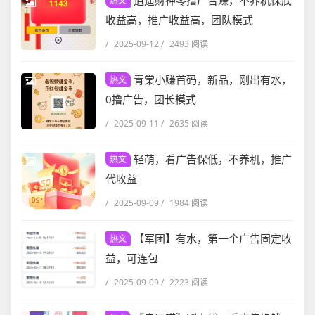
逍遥财神零撸广告赚，不养机保底
热文
收益高，推广收益高，团队模式
/
2025-09-12
/
2493 阅读
青棠小赚首码，新品，刚出有水，
热文
0撸广告，团长模式
/
2025-09-11
/
2635 阅读
轻萌，看广告保低，不养机，推广
热文
代收益
/
2025-09-09
/
1984 阅读
【军团】有水，第一个广告固定收
热文
益，可连包
/
2025-09-09
/
2223 阅读