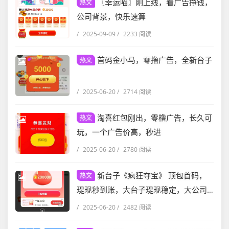
〖幸运喵〗刚上线，看广告挣钱，
热文
公司背景，快乐速算
/
2025-09-09
/
2233 阅读
首码金小马，零撸广告，全新台子
热文
/
2025-06-20
/
2714 阅读
淘喜红包刚出，零橹广告，长久可
热文
玩，一个广告价高，秒进
/
2025-06-20
/
2780 阅读
新台子《疯狂夺宝》 顶包首码，
热文
瑅现秒到账，大台子瑅现稳定，大公司
放心干
/
2025-06-20
/
2482 阅读