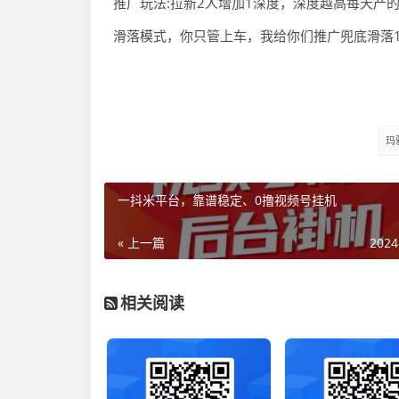
推广玩法:拉新2人增加1深度，深度越高每天产
滑落模式，你只管上车，我给你们推广兜底滑落1
玛
一抖米平台，靠谱稳定、0撸视频号挂机
« 上一篇
2024
相关阅读