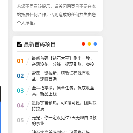
若您不同意该提示，请关闭网页且不要在本
站拓展任何合作，否则造成的任何损失由您
个人承担。
最新首码项目
最新首码【钻石大亨】刚出一秒，
01
亲测没花一分钱，提现到账，零投
资不收费太爽了
雷霆一键拉新，填验证码就有收
02
益，速赚首选
金手指零撸，简单任务，保底收益
03
高，新品上线
星际宇宙预热，可0撸可氪，团队扶
04
持拉满
元宠，你一定没见过7天无理由退款
05
的事业
钻石大亨首码刚出！可零撸可投