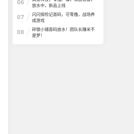
06
放水中，新品上线
闪闪探险记首码，可零撸，战场养
07
成游戏
碎银小铺首码放水！团队长赚米不
08
是梦！