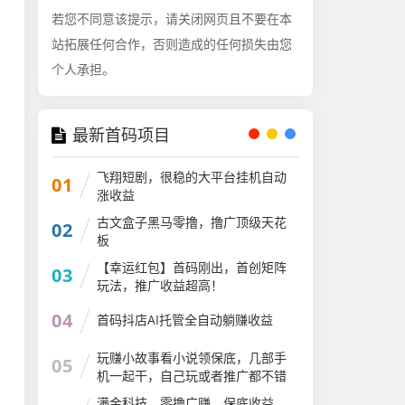
若您不同意该提示，请关闭网页且不要在本
站拓展任何合作，否则造成的任何损失由您
个人承担。
最新首码项目
飞翔短剧，很稳的大平台挂机自动
01
涨收益
古文盒子黑马零撸，撸广顶级天花
02
板
【幸运红包】首码刚出，首创矩阵
03
玩法，推广收益超高！
04
首码抖店AI托管全自动躺赚收益
玩赚小故事看小说领保底，几部手
05
机一起干，自己玩或者推广都不错
满金科技，零撸广赚，保底收益，