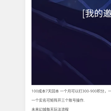
100成本7天回本 一个月可以打300-900积分，
一个实名可矩阵开三个账号操作.
未来幻城每天玩法流程