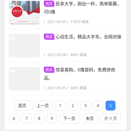
民享大亨，刚出一秒，简单粗暴，
热文
可0撸
/
2021-09-29
/
17619 阅读
心动生活，精品大羊毛，全网对接
热文
/
2021-09-28
/
4491 阅读
惊喜易购，0撸首码，免费拼商
热文
品。
/
2021-09-25
/
4681 阅读
首页
上一页
1
2
3
4
5
6
7
8
9
下一页
末页
共 9 页