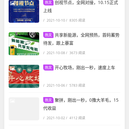
创视节点，全网对接，10.15正式
热文
上线
/
2021-10-10
/
8305 阅读
共享新能源，全网预热，首码蓄势
热文
待发，跟上暴富
/
2021-10-08
/
3673 阅读
开心牧场，刚出一秒，速度上车
热文
/
2021-10-06
/
5783 阅读
聚拼，刚出一秒，0撸大羊毛，15
热文
代收益
/
2021-10-02
/
4112 阅读