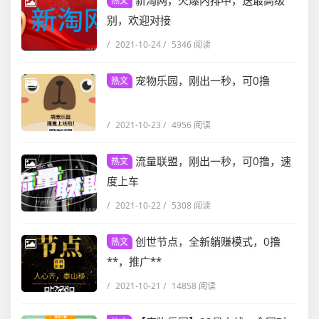
新淘网，火爆内排中，送最高级
热文
别，欢迎对接
/
2021-10-24
/
5346 阅读
宠物乐园，刚出一秒，可0撸
热文
/
2021-10-23
/
4956 阅读
流量联盟，刚出一秒，可0撸，速
热文
度上车
/
2021-10-22
/
5308 阅读
创世节点，全新躺赚模式，0撸
热文
**，推广**
/
2021-10-21
/
14858 阅读