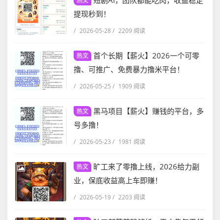
短剧AI，团队都能吃肉，收益稳定
热文
提现秒到！
/
2026-05-28
/
2209 阅读
首个长期【薪火】2026一个可零
热文
撸、可推广、免费暴力撸米平台！
/
2026-05-25
/
1909 阅读
黑马项目【薪火】赚钱的平台，多
热文
号多撸！
/
2026-05-23
/
1981 阅读
旷工来了零撸上线，2026给力副
热文
业，保底收益高上车即赚！
/
2026-05-19
/
2203 阅读