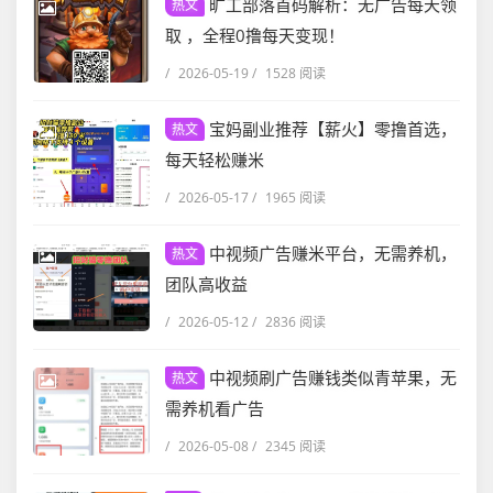
旷工部落首码解析：无广告每天领
热文
取 ，全程0撸每天变现！
/
2026-05-19
/
1528 阅读
宝妈副业推荐【薪火】零撸首选，
热文
每天轻松赚米
/
2026-05-17
/
1965 阅读
中视频广告赚米平台，无需养机，
热文
团队高收益
/
2026-05-12
/
2836 阅读
中视频刷广告赚钱类似青苹果，无
热文
需养机看广告
/
2026-05-08
/
2345 阅读