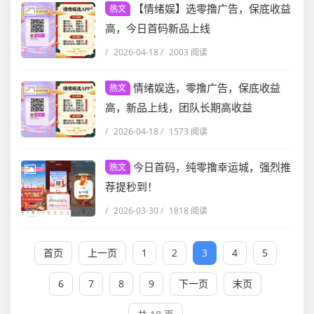
【情绪娱】选零撸广告，保底收益
热文
高，今日首码新品上线
/
2026-04-18
/
2003 阅读
情绪娱选，零撸广告，保底收益
热文
高，新品上线，团队长期高收益
/
2026-04-18
/
1573 阅读
今日首码，纯零撸幸运城，强烈推
热文
荐提秒到！
/
2026-03-30
/
1818 阅读
首页
上一页
1
2
3
4
5
6
7
8
9
下一页
末页