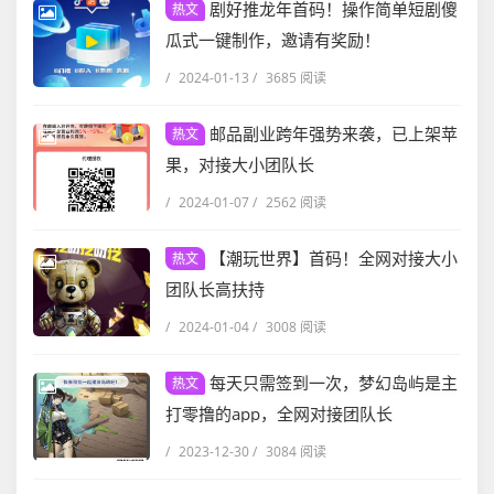
剧好推龙年首码！操作简单短剧傻
热文
瓜式一键制作，邀请有奖励！
/
2024-01-13
/
3685 阅读
邮品副业跨年强势来袭，已上架苹
热文
果，对接大小团队长
/
2024-01-07
/
2562 阅读
【潮玩世界】首码！全网对接大小
热文
团队长高扶持
/
2024-01-04
/
3008 阅读
每天只需签到一次，梦幻岛屿是主
热文
打零撸的app，全网对接团队长
/
2023-12-30
/
3084 阅读