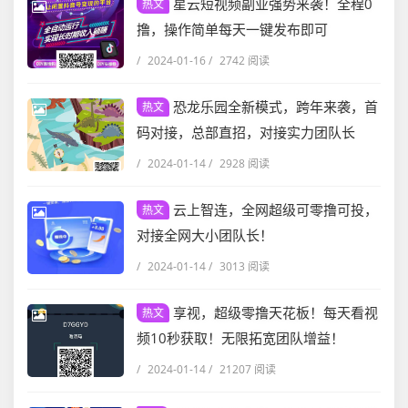
星云短视频副业强势来袭！全程0
热文
撸，操作简单每天一键发布即可
/
2024-01-16
/
2742 阅读
恐龙乐园全新模式，跨年来袭，首
热文
码对接，总部直招，对接实力团队长
/
2024-01-14
/
2928 阅读
云上智连，全网超级可零撸可投，
热文
对接全网大小团队长！
/
2024-01-14
/
3013 阅读
享视，超级零撸天花板！每天看视
热文
频10秒获取！无限拓宽团队增益！
/
2024-01-14
/
21207 阅读