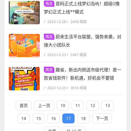
首码正式上线梦幻岛屿！超级0撸
热文
梦幻正式上线**模式
/
2023-12-28
/
2456 阅读
蔚来生活平台联盟，强势来袭，对
热文
接大小团队长
/
2023-12-23
/
3367 阅读
趣省，新出内侧送市级代理！是一
热文
款省钱软件！新机遇，好机会不要错
过，错过内排终生拍大腿！
/
2023-12-23
/
3016 阅读
首页
上一页
10
11
12
13
14
15
16
17
18
下一页