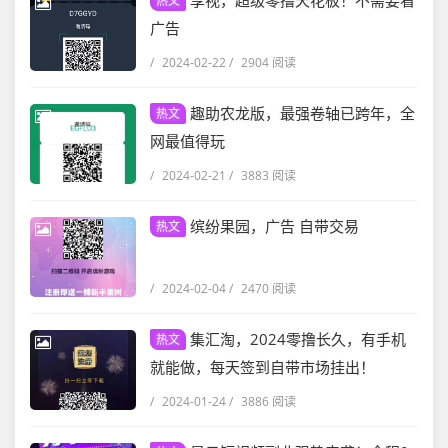
享视，超级零撸天花板！不需要看
热文
广告
/
2024-02-22
/
2904 阅读
趣助农龙版，最强卷轴已跨年，全
热文
网最值得玩
/
2024-02-21
/
3883 阅读
缤纷果园，广告 自带交易
热文
/
2024-02-04
/
2470 阅读
集汇淘，2024零撸长久，有手机
热文
就能做，每天签到自带市场挂出！
/
2024-01-24
/
3886 阅读